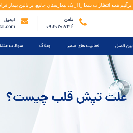
 برآنیم همه انتظارات شما را از یک بیمارستان جامع، بر بالین بیمار فراه
تلفن
ایمیل
09120201734
tal.com
بین الملل
فعالیت های علمی
وبلاگ
سوالات متدا
علت تپش قلب چیست؟