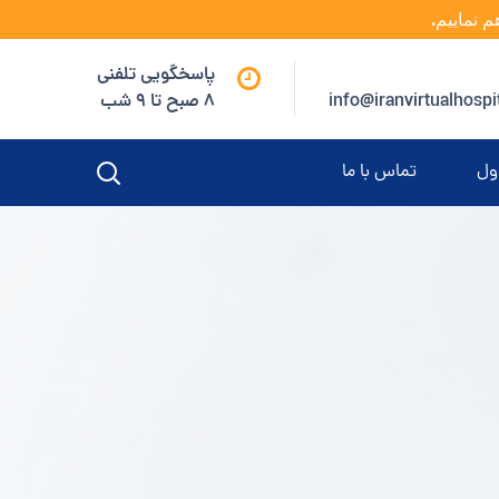
م نماییم.
پاسخگویی تلفنی
info@iranvirtualhospi
8 صبح تا 9 شب
ول
تماس با ما