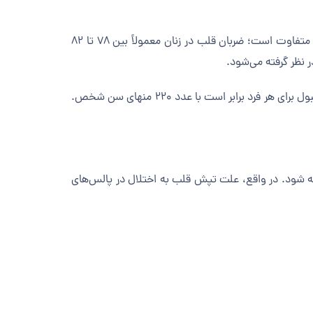
ضربان قلب طبیعی برای بزرگسالان بالای ده سال معمولاً بین ۷۰ تا ۸۵ ضربه در دقیقه است. البته ضربان قلب در زنان و مردان کمی متفاوت است؛ ضربان قلب در زنان معمولاً بین ۷۸ تا ۸۲
فعالیت بدنی می‌تواند علت تپش قلب باشد. هنگام ورزش یا فعالیت فیزیکی، ضربان قلب افزایش می‌یابد. حداکثر ضربان قلب قابل‌قبول برای هر فرد برابر است با عدد ۲۲۰ منهای سن شخص.
 قلب فرد در حالت استراحت و بدون علت مشخصی افزایش یابد و بیش از ۱۰۰ ضربه در دقیقه شود. در واقع، علت تپش قلب به اختلال در پالس‌های