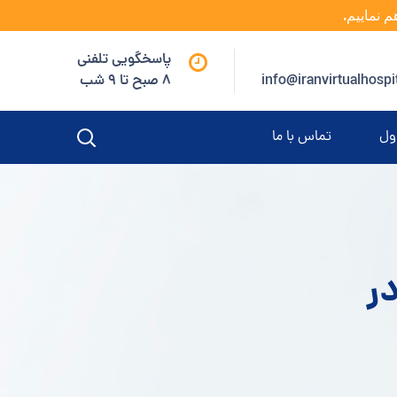
م نماییم.
پاسخگویی تلفنی
info@iranvirtualhospi
8 صبح تا 9 شب
ول
تماس با ما
در