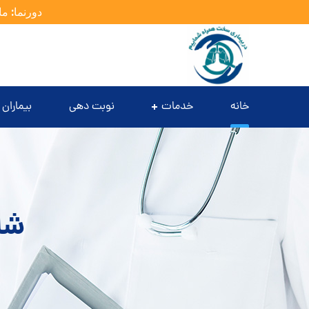
دورنما: ما
خانه
خدمات
نوبت دهی
بیماران 
شان