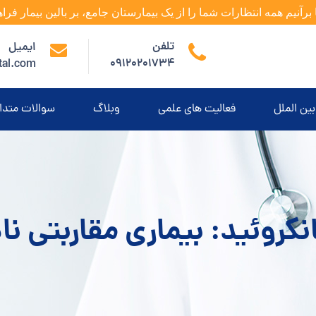
 برآنیم همه انتظارات شما را از یک بیمارستان جامع، بر بالین بیمار فراه
تلفن
ایمیل
09120201734
tal.com
بین الملل
فعالیت های علمی
وبلاگ
سوالات متدا
کروئید: بیماری مقاربتی نا