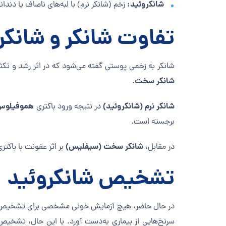
شانکروئید:
زخم (شانکر نرم) با لبه‌های ناصاف یا دندانه
تفاوت شانکر و شانک
شانکر به زخمی پوستی گفته می‌شود که در اثر رشد و تکثی
شانکر سخت
.
شانکر نرم (شانکروئید)
هموفیلوس دوکرئی (yi
در نتیجه ورود باکتری
برجسته است.
شانکر سخت (سیفلیس)
در مقابل،
بر اثر عفونت با باکتر
تشخیص شانکروئید
در حال حاضر، هیچ آزمایش خونی مشخصی برای تشخیص بیماری
سرنخ‌هایی از بیماری به‌دست آورد. با این حال، تشخیص 