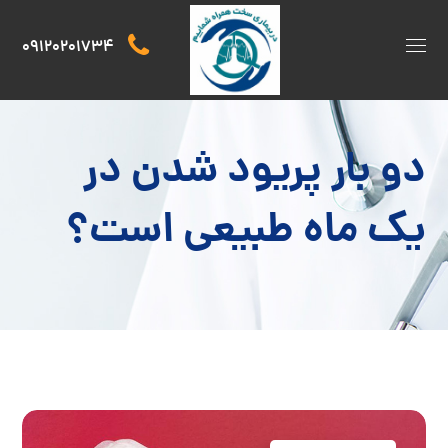
09120201734
دو بار پریود شدن در
یک ماه طبیعی است؟