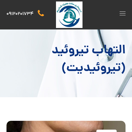
09120201734
التهاب تیروئید
(تیروئیدیت)